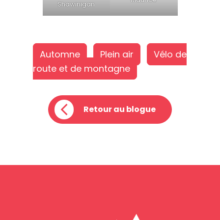
Shawinigan
Automne
Plein air
Vélo de
route et de montagne
Retour au blogue