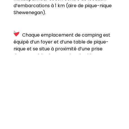
d’embarcations à 1 km (aire de pique-nique
Shewenegan).
Chaque emplacement de camping est
équipé d’un foyer et d’une table de pique-
nique et se situe à proximité d’une prise
d’eau potable, d’une station de vidange et
d’un bloc sanitaire avec toilettes et douches.
Aventurier dans l’âme?
Direction
l’arrière-pays! Des emplacements sauvages,
répartis sur 12 lacs, totalisant 136 sites sont
SEULEMENT
accessibles
en canot/kayak.
Si tu n’as pas d’embarcation, mais que tu
canot-camping
veux tenter l’expérience du
,