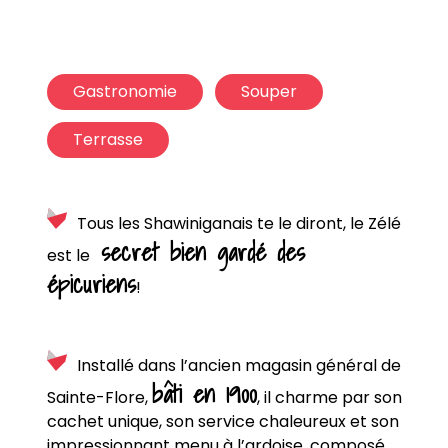
Gastronomie
Souper
Terrasse
Tous les Shawiniganais te le diront, le Zélé
secret bien gardé des
est le
épicuriens
!
Installé dans l’ancien magasin général de
bâti en 1900
Sainte-Flore,
, il charme par son
cachet unique, son service chaleureux et son
impressionnant menu à l’ardoise, composé