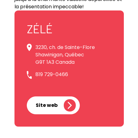
la présentation impeccable!
ZÉLÉ
3230, ch. de Sainte-Flore
Shawinigan, Québec
G9T 1A3 Canada
819 729-0466
Site web