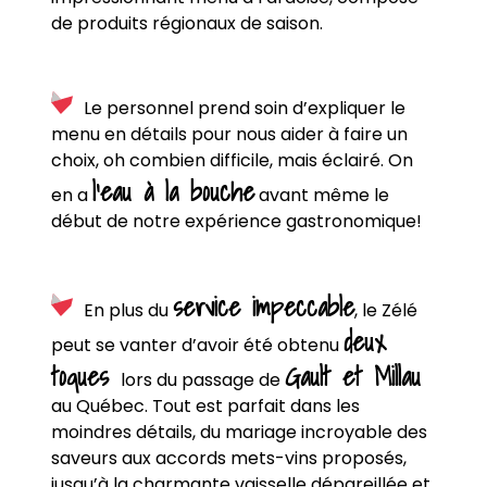
de produits régionaux de saison.
Le personnel prend soin d’expliquer le
menu en détails pour nous aider à faire un
choix, oh combien difficile, mais éclairé. On
l’eau à la bouche
en a
avant même le
début de notre expérience gastronomique!
service impeccable
En plus du
, le Zélé
deux
peut se vanter d’avoir été obtenu
toques
Gault et Millau
lors du passage de
au Québec. Tout est parfait dans les
moindres détails, du mariage incroyable des
saveurs aux accords mets-vins proposés,
jusqu’à la charmante vaisselle dépareillée et