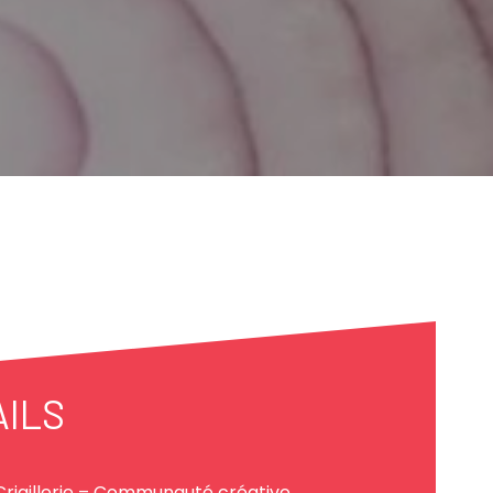
AILS
Criaillerie – Communauté créative