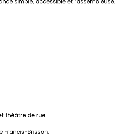
biance simple, accessible et rassembleuse.
t théâtre de rue.
re Francis-Brisson.