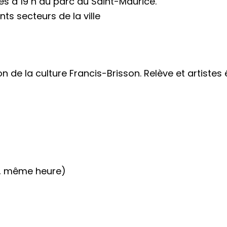
es à 19 h au parc du Saint-Maurice.
nts secteurs de la ville
de la culture Francis-Brisson. Relève et artistes é
ût, même heure)