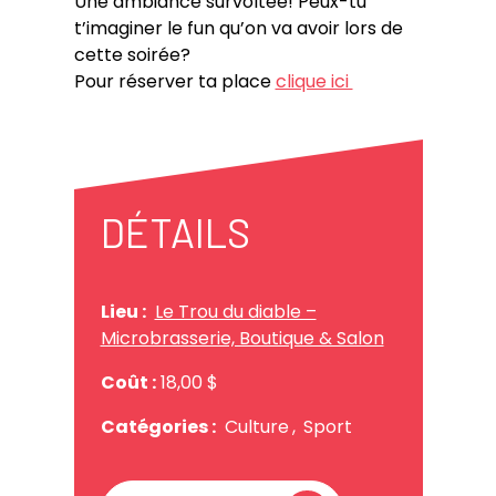
Une ambiance survoltée! Peux-tu
t’imaginer le fun qu’on va avoir lors de
cette soirée?
Pour réserver ta place
clique ici
DÉTAILS
Lieu :
Le Trou du diable –
Microbrasserie, Boutique & Salon
Coût :
18,00 $
Catégories :
Culture
,
Sport