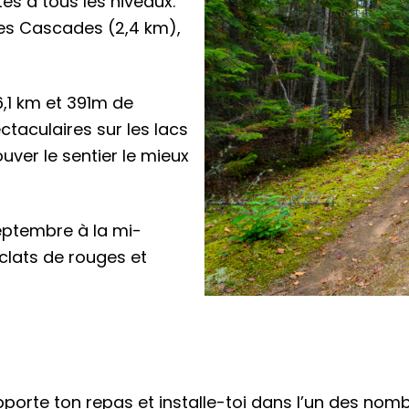
és à tous les niveaux.
des Cascades (2,4 km),
(6,1 km et 391m de
taculaires sur les lacs
uver le sentier le mieux
septembre à la mi-
clats de rouges et
pporte ton repas et installe-toi dans l’un des nom