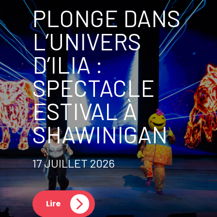
PLONGE DANS
L’UNIVERS
D’ILIA :
SPECTACLE
ESTIVAL À
SHAWINIGAN
17 JUILLET 2026
Lire