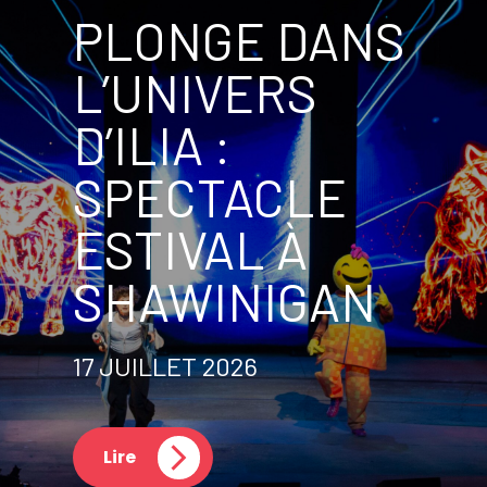
PLONGE DANS
L’UNIVERS
D’ILIA :
SPECTACLE
ESTIVAL À
SHAWINIGAN
17 JUILLET 2026
Lire