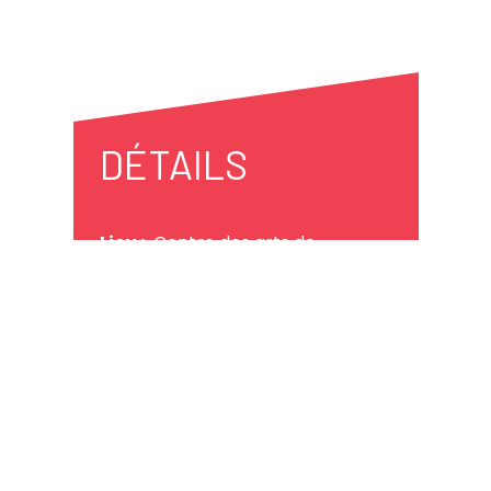
DÉTAILS
Lieu :
Centre des arts de
Shawinigan
Coût :
65,00 $
Catégories :
Culture
Je veux y aller