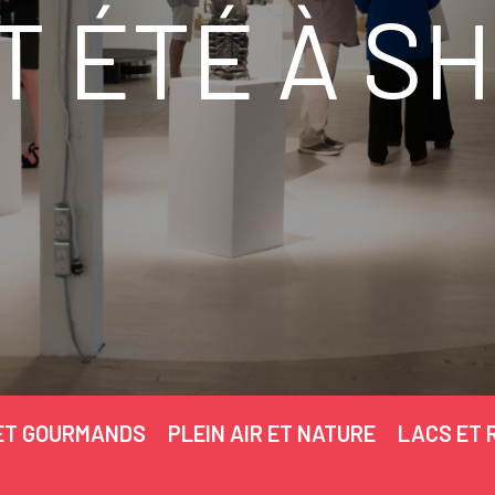
T ÉTÉ À S
ET GOURMANDS
PLEIN AIR ET NATURE
LACS ET 