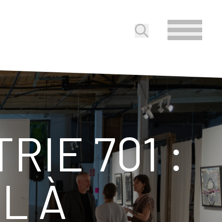
Soumettre la reche
RIE 701 :
L À