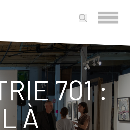
Soumettre la reche
RIE 701 :
L À