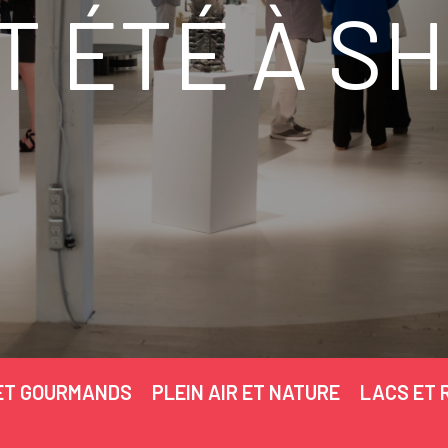
T ÉTÉ À S
ET GOURMANDS
PLEIN AIR ET NATURE
LACS ET 