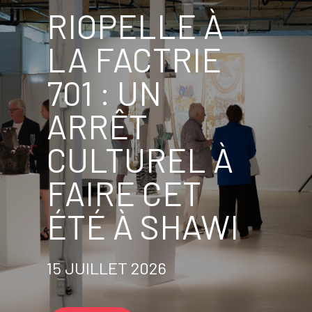
RIOPELLE À
LA FACTRIE
701 : UN
ARRÊT
CULTUREL À
FAIRE CET
ÉTÉ À SHAWI
15 JUILLET 2026