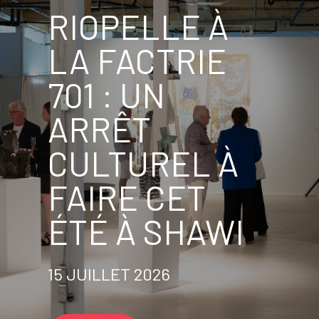
RIOPELLE À
LA FACTRIE
701 : UN
ARRÊT
CULTUREL À
FAIRE CET
ÉTÉ À SHAWI
15 JUILLET 2026